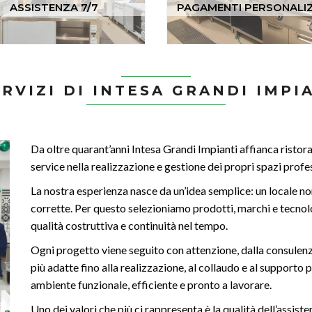
ASSISTENZA 7/7
PAGAMENTI PERSONALIZ
ERVIZI DI INTESA GRANDI IMPI
Da oltre quarant’anni Intesa Grandi Impianti affianca ristorant
service nella realizzazione e gestione dei propri spazi profes
La nostra esperienza nasce da un’idea semplice: un locale no
corrette. Per questo selezioniamo prodotti, marchi e tecnolog
qualità costruttiva e continuità nel tempo.
Ogni progetto viene seguito con attenzione, dalla consulenza 
più adatte fino alla realizzazione, al collaudo e al supporto p
ambiente funzionale, efficiente e pronto a lavorare.
Uno dei valori che più ci rappresenta è la qualità dell’assist