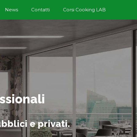
News
Contatti
Corsi Cooking LAB
ssionali
bblici e privati.
ficate !