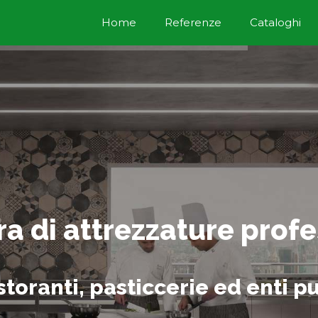
Home
Referenze
Cataloghi
ra di attrezzature profe
storanti, pasticcerie ed enti pu
 Api Could not be loaded ! Please Check and Renew SSL Certi