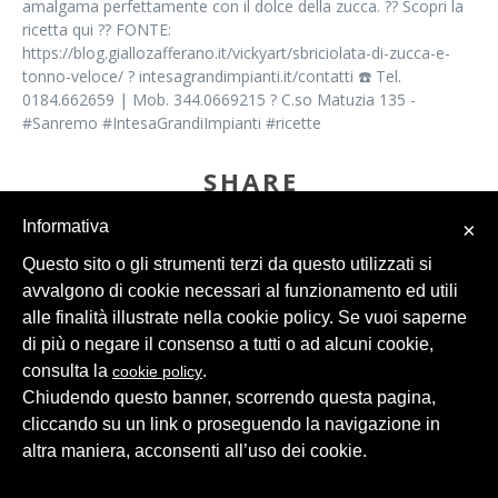
amalgama perfettamente con il dolce della zucca. ?? Scopri la
ricetta qui ?? FONTE:
https://blog.giallozafferano.it/vickyart/sbriciolata-di-zucca-e-
tonno-veloce/ ? intesagrandimpianti.it/contatti ☎️ Tel.
0184.662659 | Mob. 344.0669215 ? C.so Matuzia 135 -
#Sanremo #IntesaGrandiImpianti #ricette
SHARE
Informativa
×
Questo sito o gli strumenti terzi da questo utilizzati si
avvalgono di cookie necessari al funzionamento ed utili
alle finalità illustrate nella cookie policy. Se vuoi saperne
di più o negare il consenso a tutti o ad alcuni cookie,
consulta la
.
cookie policy
© 2026 Intesa Grandi Impianti Srl
Dati Personali
Chiudendo questo banner, scorrendo questa pagina,
cliccando su un link o proseguendo la navigazione in
altra maniera, acconsenti all’uso dei cookie.