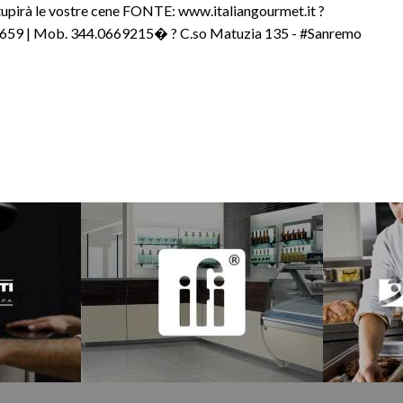
stupirà le vostre cene FONTE: www.italiangourmet.it ?
62659 | Mob. 344.0669215� ? C.so Matuzia 135 - #Sanremo