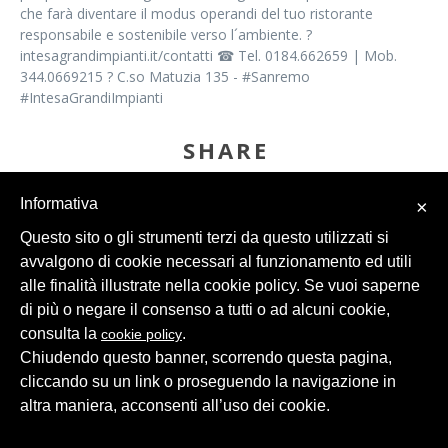
che farà diventare il modus operandi del tuo ristorante
responsabile e sostenibile verso l´ambiente. ?
intesagrandimpianti.it/contatti ☎ Tel. 0184.662659 | Mob.
344.0669215 ? C.so Matuzia 135 - #Sanremo
#IntesaGrandiImpianti
SHARE
Informativa
×
Questo sito o gli strumenti terzi da questo utilizzati si
avvalgono di cookie necessari al funzionamento ed utili
alle finalità illustrate nella cookie policy. Se vuoi saperne
di più o negare il consenso a tutti o ad alcuni cookie,
© 2026 Intesa Grandi Impianti Srl
Dati Personali
consulta la
.
cookie policy
Chiudendo questo banner, scorrendo questa pagina,
cliccando su un link o proseguendo la navigazione in
altra maniera, acconsenti all’uso dei cookie.