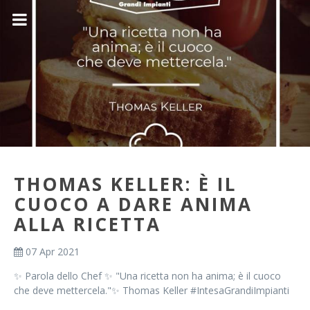
THOMAS KELLER: È IL
CUOCO A DARE ANIMA
ALLA RICETTA
07 Apr 2021
✨ Parola dello Chef ✨ "Una ricetta non ha anima; è il cuoco
che deve mettercela."✨ Thomas Keller #IntesaGrandiImpianti