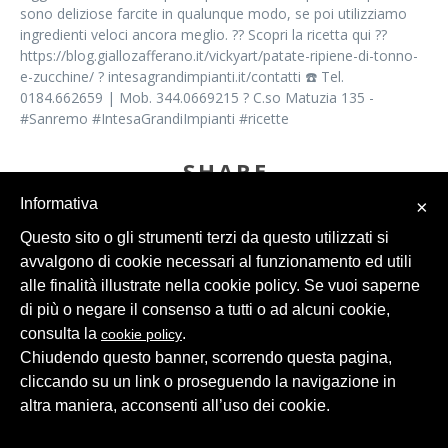
sono deliziose farcite in qualunque modo, se poi utilizziamo
ingredienti veloci ancora meglio. ?? Scopri la ricetta qui ??
https://blog.giallozafferano.it/vickyart/patate-ripiene-di-tonno-
e-zucchine/ ? intesagrandimpianti.it/contatti ☎️ Tel.
0184.662659 | Mob. 344.0669215 ? C.so Matuzia 135 -
#Sanremo #IntesaGrandiImpianti #ricette
SHARE
Informativa
×
Questo sito o gli strumenti terzi da questo utilizzati si
avvalgono di cookie necessari al funzionamento ed utili
alle finalità illustrate nella cookie policy. Se vuoi saperne
di più o negare il consenso a tutti o ad alcuni cookie,
consulta la
.
cookie policy
© 2026 Intesa Grandi Impianti Srl
Dati Personali
Chiudendo questo banner, scorrendo questa pagina,
cliccando su un link o proseguendo la navigazione in
altra maniera, acconsenti all’uso dei cookie.