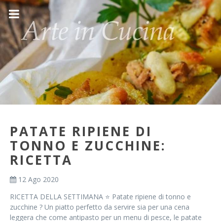
PATATE RIPIENE DI
TONNO E ZUCCHINE:
RICETTA
12 Ago 2020
RICETTA DELLA SETTIMANA ⭐️ Patate ripiene di tonno e
zucchine ? Un piatto perfetto da servire sia per una cena
leggera che come antipasto per un menu di pesce, le patate