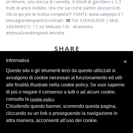
un limone, una stecca di cannella, 4 chiodi di garofano e 2-3
frutti di anice stellato. Ora che sai come partire sbizzarrisciti.
Clicca qui per la ricetta completa?? FONTE: www.salepepe.it ?
intesagrandimpianti.it/contatti ☎ Tel. 0184.662659 | Mob.
344.0669215 ? C.so Matuzia 135 - #Sanremo
#IntesaGrandiImpianti #ricette
SHARE
Informativa
×
Questo sito o gli strumenti terzi da questo utilizzati si
avvalgono di cookie necessari al funzionamento ed utili
alle finalità illustrate nella cookie policy. Se vuoi saperne
di più o negare il consenso a tutti o ad alcuni cookie,
consulta la
.
cookie policy
© 2026 Intesa Grandi Impianti Srl
Dati Personali
Chiudendo questo banner, scorrendo questa pagina,
cliccando su un link o proseguendo la navigazione in
altra maniera, acconsenti all’uso dei cookie.