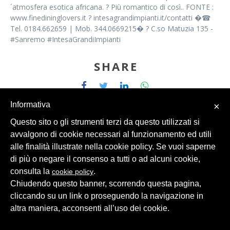
´atmosfera esotica africana. ? Più romantico di così.. FONTE :
www.finedininglovers.it ? intesagrandimpianti.it/contatti �☎
Tel. 0184.662659 | Mob. 344.0669215� ? C.so Matuzia 135 -
#Sanremo #IntesaGrandiImpianti
SHARE
Informativa
×
Questo sito o gli strumenti terzi da questo utilizzati si
avvalgono di cookie necessari al funzionamento ed utili
alle finalità illustrate nella cookie policy. Se vuoi saperne
© 2026 Intesa Grandi Impianti Srl
Dati Personali
di più o negare il consenso a tutti o ad alcuni cookie,
consulta la
.
cookie policy
Chiudendo questo banner, scorrendo questa pagina,
cliccando su un link o proseguendo la navigazione in
altra maniera, acconsenti all’uso dei cookie.