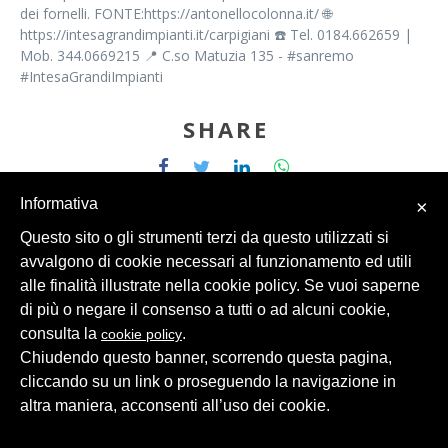
dei fornelli. FONTE:https://antonellocolonna.it/ 🌐
https://intesagrandimpianti.it/carpigiani ☎️ Tel. 0184.662659 |
Mob. 344.0669215 📍 C.so Matuzia 135 - #sanremo
#IntesaGrandiImpianti
SHARE
Informativa
×
Questo sito o gli strumenti terzi da questo utilizzati si
avvalgono di cookie necessari al funzionamento ed utili
alle finalità illustrate nella cookie policy. Se vuoi saperne
© 2026 Intesa Grandi Impianti Srl
Dati Personali
di più o negare il consenso a tutti o ad alcuni cookie,
consulta la
.
cookie policy
Chiudendo questo banner, scorrendo questa pagina,
cliccando su un link o proseguendo la navigazione in
altra maniera, acconsenti all’uso dei cookie.