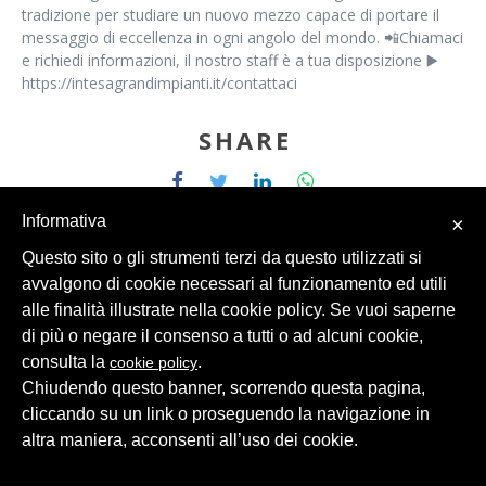
tradizione per studiare un nuovo mezzo capace di portare il
messaggio di eccellenza in ogni angolo del mondo. 📲Chiamaci
e richiedi informazioni, il nostro staff è a tua disposizione ▶️
https://intesagrandimpianti.it/contattaci
SHARE
Informativa
×
Questo sito o gli strumenti terzi da questo utilizzati si
avvalgono di cookie necessari al funzionamento ed utili
alle finalità illustrate nella cookie policy. Se vuoi saperne
© 2026 Intesa Grandi Impianti Srl
Dati Personali
di più o negare il consenso a tutti o ad alcuni cookie,
consulta la
.
cookie policy
Chiudendo questo banner, scorrendo questa pagina,
cliccando su un link o proseguendo la navigazione in
altra maniera, acconsenti all’uso dei cookie.