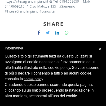
https://intesagrandimpianti.it ☎️ Tel. 0184.662659 | Mob.
344.0669215 📍 C.so Matuzia 135 - #Sanremo
#IntesaGrandiImpianti #curiosità
SHARE
Informativa
×
Questo sito o gli strumenti terzi da questo utilizzati si
avvalgono di cookie necessari al funzionamento ed utili
© 2026 Intesa Grandi Impianti Srl
Dati Personali
alle finalità illustrate nella cookie policy. Se vuoi saperne
di più o negare il consenso a tutti o ad alcuni cookie,
consulta la
.
cookie policy
Chiudendo questo banner, scorrendo questa pagina,
cliccando su un link o proseguendo la navigazione in
altra maniera, acconsenti all’uso dei cookie.