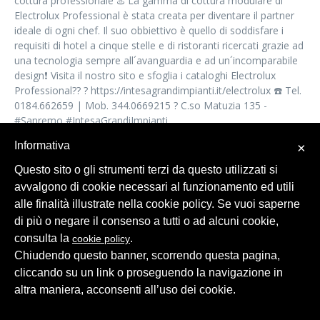
cottura professionale ♨️ La gamma di cottura modulare di
Electrolux Professional è stata creata per diventare il partner
ideale di ogni chef. Il suo obbiettivo è quello di soddisfare i
requisiti di hotel a cinque stelle e di ristoranti ricercati grazie ad
una tecnologia sempre all´avanguardia e ad un´incomparabile
design❗️ Visita il nostro sito e sfoglia i cataloghi Electrolux
Professional?? ? https://intesagrandimpianti.it/electrolux ☎️ Tel.
0184.662659 | Mob. 344.0669215 ? C.so Matuzia 135 -
#Sanremo #IntesaGrandiImpianti
Informativa
×
SHARE
Questo sito o gli strumenti terzi da questo utilizzati si
avvalgono di cookie necessari al funzionamento ed utili
alle finalità illustrate nella cookie policy. Se vuoi saperne
di più o negare il consenso a tutti o ad alcuni cookie,
consulta la
.
cookie policy
Chiudendo questo banner, scorrendo questa pagina,
cliccando su un link o proseguendo la navigazione in
© 2026 Intesa Grandi Impianti Srl
Dati Personali
altra maniera, acconsenti all’uso dei cookie.