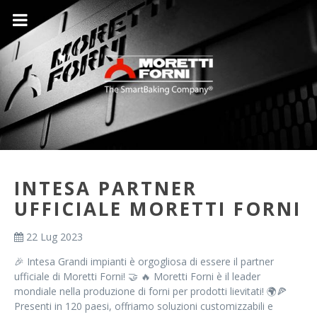
INTESA PARTNER
UFFICIALE MORETTI FORNI
22 Lug 2023
🎉 Intesa Grandi impianti è orgogliosa di essere il partner
ufficiale di Moretti Forni! 🤝 🔥 Moretti Forni è il leader
mondiale nella produzione di forni per prodotti lievitati! 🌍🍕
Presenti in 120 paesi, offriamo soluzioni customizzabili e