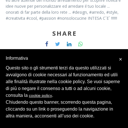
ed altre aziende del mondo arredamento per scoprire novità e
idee nuove per personalizzare ed arredare il tuo locale ...
onorati di far parte della loro rete ... #design, #arredo, #style,
#creativita #cool, #passion #nonsolocucine INTESA C´E´ !!!!!!!
SHARE
Informativa
×
Questo sito o gli strumenti terzi da questo utilizzati si
avvalgono di cookie necessari al funzionamento ed utili
alle finalità illustrate nella cookie policy. Se vuoi saperne
© 2026 Intesa Grandi Impianti Srl
Dati Personali
di più o negare il consenso a tutti o ad alcuni cookie,
consulta la
.
cookie policy
Chiudendo questo banner, scorrendo questa pagina,
cliccando su un link o proseguendo la navigazione in
altra maniera, acconsenti all’uso dei cookie.