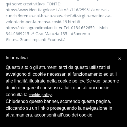
qui serve creatività»✨ FONTE:
https://www.identitagolose.it/sito/it/116/25961/storie-di-
cuochi/lorenzo-dal-bo-da-sous-chef-di-virgilio-martinez-a-
volontario-per-la-mensa-covid-19.html 🌐
https://intesagrandimpianti.it ☎️ Tel. 0184.662659 | Mob.
344.0669215 📍 C.so Matuzia 135 - #Sanremo
#IntesaGrandiImpianti #curiosità
SHARE
Informativa
×
Questo sito o gli strumenti terzi da questo utilizzati si
avvalgono di cookie necessari al funzionamento ed utili
alle finalità illustrate nella cookie policy. Se vuoi saperne
di più o negare il consenso a tutti o ad alcuni cookie,
consulta la
.
cookie policy
Chiudendo questo banner, scorrendo questa pagina,
© 2026 Intesa Grandi Impianti Srl
Dati Personali
cliccando su un link o proseguendo la navigazione in
altra maniera, acconsenti all’uso dei cookie.