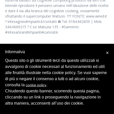
sistema basato sul cognitive computing prodotto da Ibm che
intende riprodurre il pensiero umano nell´ideazione delle ricette
e dare il via alla branca del cognitive cooking, ovviamente
sfruttando il supercomputer Watson. ??‍? FONTE: www.wired.it
? intesagrandimpianti.it/contatti ☎️ Tel. 0184.662659 | Mob.
344.0669215 ? C.so Matuzia 135 - #Sanremo
#IntesaGrandiImpianti#curiosità
SHARE
Informativa
×
Questo sito o gli strumenti terzi da questo utilizzati si
avvalgono di cookie necessari al funzionamento ed utili
alle finalità illustrate nella cookie policy. Se vuoi saperne
di più o negare il consenso a tutti o ad alcuni cookie,
consulta la
.
cookie policy
© 2026 Intesa Grandi Impianti Srl
Dati Personali
Chiudendo questo banner, scorrendo questa pagina,
cliccando su un link o proseguendo la navigazione in
altra maniera, acconsenti all’uso dei cookie.