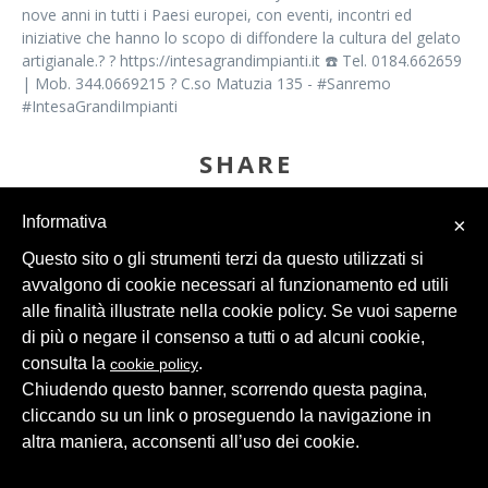
nove anni in tutti i Paesi europei, con eventi, incontri ed
iniziative che hanno lo scopo di diffondere la cultura del gelato
artigianale.? ? https://intesagrandimpianti.it ☎️ Tel. 0184.662659
| Mob. 344.0669215 ? C.so Matuzia 135 - #Sanremo
#IntesaGrandiImpianti
SHARE
Informativa
×
Questo sito o gli strumenti terzi da questo utilizzati si
avvalgono di cookie necessari al funzionamento ed utili
alle finalità illustrate nella cookie policy. Se vuoi saperne
di più o negare il consenso a tutti o ad alcuni cookie,
© 2026 Intesa Grandi Impianti Srl
Dati Personali
consulta la
.
cookie policy
Chiudendo questo banner, scorrendo questa pagina,
cliccando su un link o proseguendo la navigazione in
altra maniera, acconsenti all’uso dei cookie.