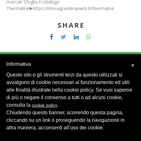
ricercati Sfoglia il catalogo
Thermaline▶️https://intesagrandimpianti.it/thermaline
SHARE
Informativa
×
Questo sito o gli strumenti terzi da questo utilizzati si
© 2026 Intesa Grandi Impianti Srl
Dati Personali
avvalgono di cookie necessari al funzionamento ed utili
alle finalità illustrate nella cookie policy. Se vuoi saperne
di più o negare il consenso a tutti o ad alcuni cookie,
consulta la
.
cookie policy
Chiudendo questo banner, scorrendo questa pagina,
cliccando su un link o proseguendo la navigazione in
altra maniera, acconsenti all’uso dei cookie.