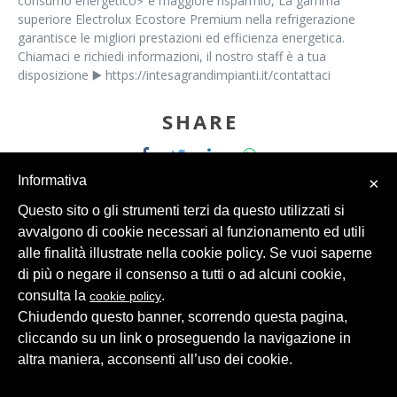
consumo energetico⚡ e maggiore risparmio, La gamma
superiore Electrolux Ecostore Premium nella refrigerazione
garantisce le migliori prestazioni ed efficienza energetica.
Chiamaci e richiedi informazioni, il nostro staff è a tua
disposizione ▶️ https://intesagrandimpianti.it/contattaci
SHARE
Informativa
×
Questo sito o gli strumenti terzi da questo utilizzati si
avvalgono di cookie necessari al funzionamento ed utili
alle finalità illustrate nella cookie policy. Se vuoi saperne
di più o negare il consenso a tutti o ad alcuni cookie,
© 2026 Intesa Grandi Impianti Srl
Dati Personali
consulta la
.
cookie policy
Chiudendo questo banner, scorrendo questa pagina,
cliccando su un link o proseguendo la navigazione in
altra maniera, acconsenti all’uso dei cookie.