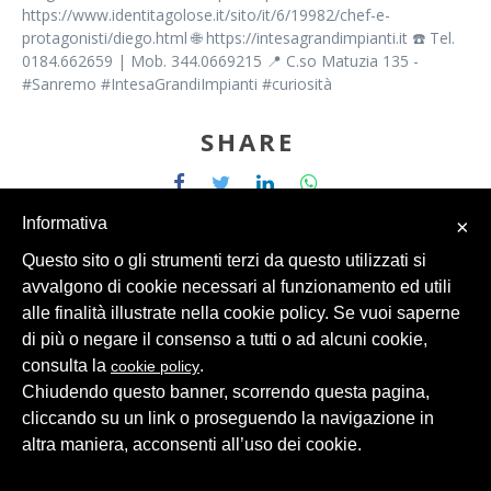
https://www.identitagolose.it/sito/it/6/19982/chef-e-
protagonisti/diego.html 🌐 https://intesagrandimpianti.it ☎️ Tel.
0184.662659 | Mob. 344.0669215 📍 C.so Matuzia 135 -
#Sanremo #IntesaGrandiImpianti #curiosità
SHARE
Informativa
×
Questo sito o gli strumenti terzi da questo utilizzati si
avvalgono di cookie necessari al funzionamento ed utili
alle finalità illustrate nella cookie policy. Se vuoi saperne
© 2026 Intesa Grandi Impianti Srl
Dati Personali
di più o negare il consenso a tutti o ad alcuni cookie,
consulta la
.
cookie policy
Chiudendo questo banner, scorrendo questa pagina,
cliccando su un link o proseguendo la navigazione in
altra maniera, acconsenti all’uso dei cookie.