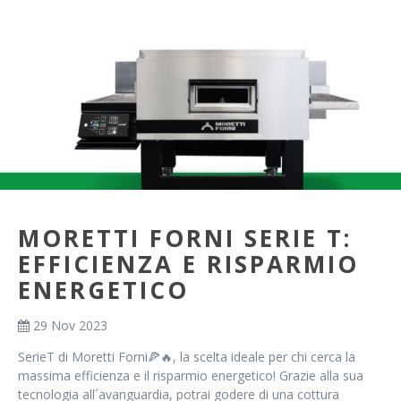
MORETTI FORNI SERIE T:
EFFICIENZA E RISPARMIO
ENERGETICO
29 Nov 2023
SerieT di Moretti Forni🍕🔥, la scelta ideale per chi cerca la
massima efficienza e il risparmio energetico! Grazie alla sua
tecnologia all´avanguardia, potrai godere di una cottura