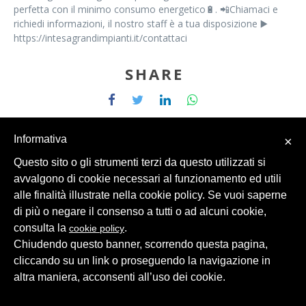
perfetta con il minimo consumo energetico🔋. 📲Chiamaci e
richiedi informazioni, il nostro staff è a tua disposizione ▶️
https://intesagrandimpianti.it/contattaci
SHARE
Informativa
×
Questo sito o gli strumenti terzi da questo utilizzati si
avvalgono di cookie necessari al funzionamento ed utili
© 2026 Intesa Grandi Impianti Srl
Dati Personali
alle finalità illustrate nella cookie policy. Se vuoi saperne
di più o negare il consenso a tutti o ad alcuni cookie,
consulta la
.
cookie policy
Chiudendo questo banner, scorrendo questa pagina,
cliccando su un link o proseguendo la navigazione in
altra maniera, acconsenti all’uso dei cookie.