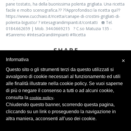
pane tostato, ha della buonissima polenta grigliata. Una ricetta
facile e molto scenografica.?? ??Approfondisci la ricetta qui??
https://www.cucchiaio.it/ricetta/canape-di-crostini-grigliati-di-
polenta-bigusto/ ? intesagrandimpianti.it/contatti ☎️ Tel.
0184.662659 | Mob. 344.0669215 ? C.so Matuzia 135 -
#Sanremo #IntesaGrandiImpianti #Ricetta
SHARE
Informativa
×
Questo sito o gli strumenti terzi da questo utilizzati si
avvalgono di cookie necessari al funzionamento ed utili
alle finalità illustrate nella cookie policy. Se vuoi saperne
di più o negare il consenso a tutti o ad alcuni cookie,
consulta la
.
cookie policy
© 2026 Intesa Grandi Impianti Srl
Dati Personali
Chiudendo questo banner, scorrendo questa pagina,
cliccando su un link o proseguendo la navigazione in
altra maniera, acconsenti all’uso dei cookie.