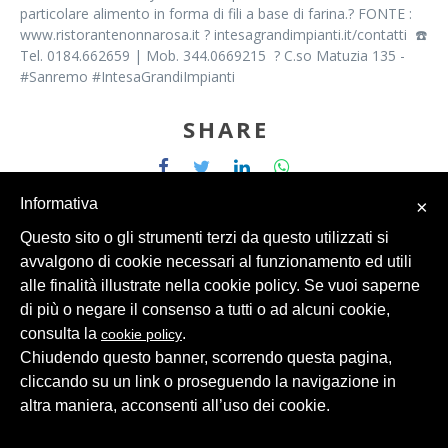
particolare alimento in forma di fili a base di farina.? FONTE :
www.ristorantenonnarosa.it ? intesagrandimpianti.it/contatti ☎️
Tel. 0184.662659 | Mob. 344.0669215 ? C.so Matuzia 135 -
#Sanremo #IntesaGrandiImpianti
SHARE
Informativa
×
Questo sito o gli strumenti terzi da questo utilizzati si
avvalgono di cookie necessari al funzionamento ed utili
alle finalità illustrate nella cookie policy. Se vuoi saperne
© 2026 Intesa Grandi Impianti Srl
Dati Personali
di più o negare il consenso a tutti o ad alcuni cookie,
consulta la
.
cookie policy
Chiudendo questo banner, scorrendo questa pagina,
cliccando su un link o proseguendo la navigazione in
altra maniera, acconsenti all’uso dei cookie.