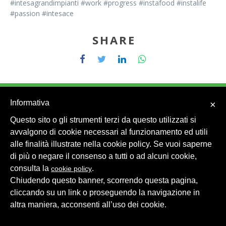
#intesagrandimpianti #work #progress #instafood #instalife
#passion #intesace
SHARE
Informativa
×
Questo sito o gli strumenti terzi da questo utilizzati si
© 2026 Intesa Grandi Impianti Srl
Dati Personali
avvalgono di cookie necessari al funzionamento ed utili
alle finalità illustrate nella cookie policy. Se vuoi saperne
di più o negare il consenso a tutti o ad alcuni cookie,
consulta la
.
cookie policy
Chiudendo questo banner, scorrendo questa pagina,
cliccando su un link o proseguendo la navigazione in
altra maniera, acconsenti all’uso dei cookie.