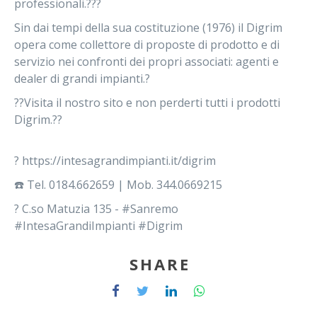
professionali.??‍?
Sin dai tempi della sua costituzione (1976) il Digrim
opera come collettore di proposte di prodotto e di
servizio nei confronti dei propri associati: agenti e
dealer di grandi impianti.?
??Visita il nostro sito e non perderti tutti i prodotti
Digrim.??
?
https://intesagrandimpianti.it/digrim
☎️ Tel. 0184.662659 | Mob. 344.0669215
? C.so Matuzia 135 - #Sanremo
#IntesaGrandiImpianti #Digrim
SHARE