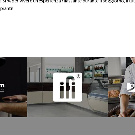
A per vivere un'esperienza rilassante durante il soggiorno, il tu
pianti!