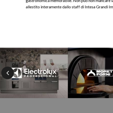
gastronomica memorabile. Non può non mancare la SP
allestito interamente dallo staff di Intesa Grandi Im