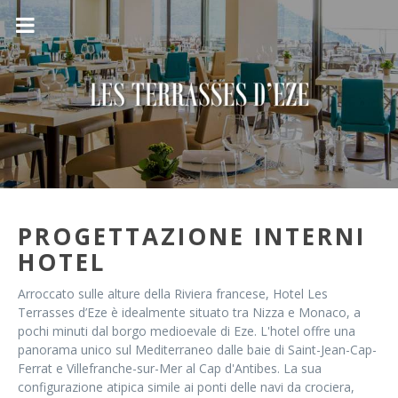
PROGETTAZIONE INTERNI
HOTEL
Arroccato sulle alture della Riviera francese, Hotel Les
Terrasses d’Eze è idealmente situato tra Nizza e Monaco, a
pochi minuti dal borgo medioevale di Eze. L'hotel offre una
panorama unico sul Mediterraneo dalle baie di Saint-Jean-Cap-
Ferrat e Villefranche-sur-Mer al Cap d'Antibes. La sua
configurazione atipica simile ai ponti delle navi da crociera,