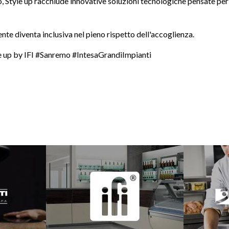
lo, Style up racchiude innovative soluzioni tecnologiche pensate per
iente diventa inclusiva nel pieno rispetto dell'accoglienza.
le up by IFI #Sanremo #IntesaGrandiImpianti